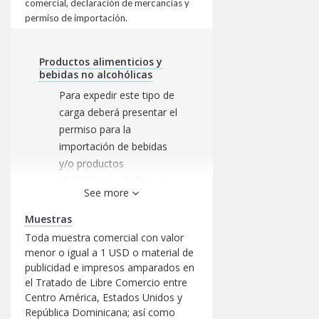
comercial, declaración de mercancías y
permiso de importación.
Productos alimenticios y
bebidas no alcohólicas
Para expedir este tipo de
carga deberá presentar el
permiso para la
importación de bebidas
y/o productos
alimenticios y la factura
See more
visada emitidos por el
Ministerio de Salud
Muestras
(MINSAL)
Toda muestra comercial con valor
menor o igual a 1 USD o material de
Medicamentos y materias
publicidad e impresos amparados en
primas para la industria
el Tratado de Libre Comercio entre
farmacéutica
Centro América, Estados Unidos y
Para expedir este tipo de
República Dominicana; así como