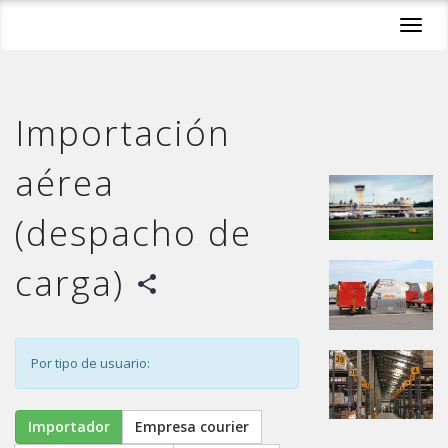
Toggl
navig
Importación
aérea
(despacho de
carga)
share
Por tipo de usuario:
Importador
Empresa courier