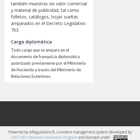
carga deberá presentar la
también muestras sin valor comercial
autorización
para la
y material de publicidad, tal como
folletos, catálogos, hojas sueltas
importación de
amparados en el Decreto Legislativo
de la
medicamentos
763.
Dirección Nacional de
Medicamentos (DNM) y
Carga diplomática
la factura visada por la
Toda carga que se ampara en el
Junta de Vigilancia de la
documento de franquicia diplomática
Profesión Química
autorizado previamente por el Ministerio
Farmacéutica.
de Hacienda a través del Ministerio de
Relaciones Exteriores.
Estupefacientes, psicotrópicos
y sustancias agregadas
Para expedir este tipo de
carga deberá presentar la
autorización
para la
importación de
estupefacientes,
Powered by eRegulations ©, a content management system developed by
sicotrópicos y sustancias
UNCTAD's Business Facilitation Program
and licensed under
de la
agregadas