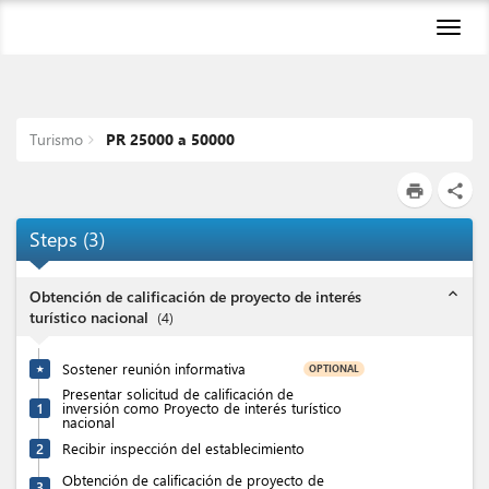
Toggl
navig
Turismo
PR 25000 a 50000
print
share
Steps
(
3
)
expand_less
Obtención de calificación de proyecto de interés
turístico nacional
(
4
)
Sostener reunión informativa
OPTIONAL
★
Presentar solicitud de calificación de
1
inversión como Proyecto de interés turístico
nacional
2
Recibir inspección del establecimiento
Obtención de calificación de proyecto de
3