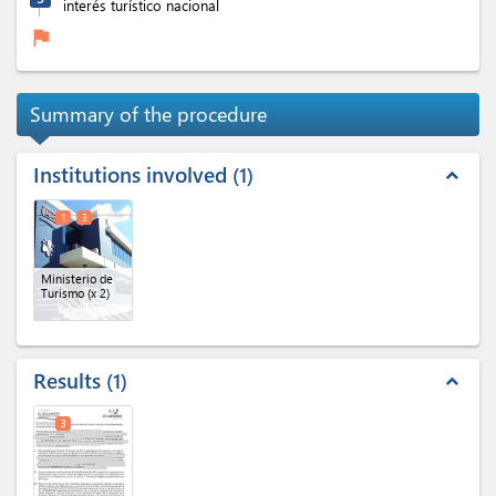
interés turístico nacional
flag
Summary of the procedure
Institutions involved
1
expand_less
1
3
Ministerio de
Turismo
(x 2)
Results
1
expand_less
3