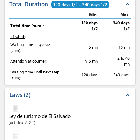
Total Duration
expand_less
120 days 1/2 - 340 days 1/2
Min.
Max.
120 days
340 days
Total time (sum):
1/2
1/2
of which
:
Waiting time in queue
5 mn
10 mn
(sum):
2 h. 40
Attention at counter:
1 h. 5 mn
mn
Waiting time until next step
120 days
340 days
(sum):
Laws
2
expand_less
Ley de turismo de El Salvado
articles
7
, 22