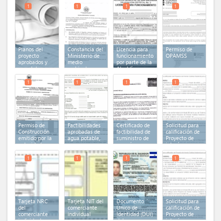
1
1
1
1
Planos del
Constancia del
Licencia para
Permiso de
proyecto
Ministerio de
funcionamiento
OPAMSS
aprobados y
medio
por parte de la
completos
ambiente y
Alcaldía
recursos
Municipal
naturales
1
1
1
1
estableciendo
que el proyecto
no re
Permiso de
Factibilidades
Certificado de
Solicitud para
Construcción
aprobadas de
factibilidad de
calificación de
emitido por la
agua potable,
suministro de
Proyecto de
autoridad
aguas negras y
energía
interés
competente
lluvias
eléctrica
Turistico
Nacional
1
1
1
1
Tarjeta NRC
Tarjeta NIT del
Documento
Solicitud para
del
comerciante
Único de
calificación de
comerciante
individual
Identidad (DUI)
Proyecto de
individual
del
interés