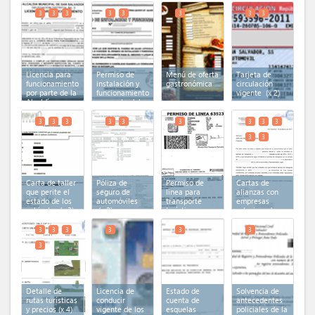
turismo
3
3
3
3
3
3
3
3
Licencia para
Permiso de
Menú de oferta
Tarjeta de
funcionamiento
instalación y
gastronómica
circulación
por parte de la
funcionamiento
vigente
(x 2)
Alcaldía
por parte del
Municipal
(x 3)
MSPAS
(x 2)
3
3
3
3
3
3
3
3
3
3
3
Carta de taller
Póliza de
Permiso de
Cartas de
que perite el
seguro de
línea para
alianzas con
estado de los
automóviles
transporte
empresas
vehículos
(x 3)
(x 2)
turístico
relacionadas a
emitido por
la actividad
VMT
turística
(x 5)
3
3
3
3
3
3
3
Detalle de
Licencia de
Estado de
Solvencia de
rutas turísticas
conducir
cuenta de
antecedentes
y precios
(x 4)
vigente de los
esquelas
policiales de la