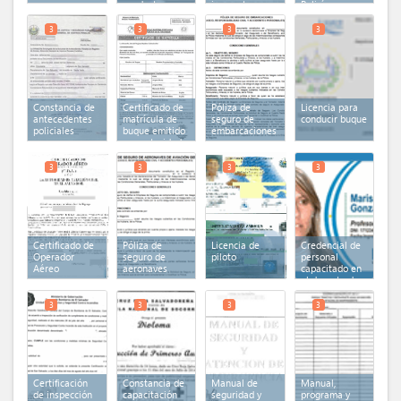
conductores
impuestas
Policía
Nacional Civil
de El Salvador
3
3
3
3
Constancia de
Certificado de
Póliza de
Licencia para
antecedentes
matrícula de
seguro de
conducir buque
policiales
buque emitido
embarcaciones
por autoridad
marítima
portuaria
3
3
3
3
Certificado de
Póliza de
Licencia de
Credencial de
Operador
seguro de
piloto
personal
Aéreo
aeronaves
capacitado en
el deporte de
Golf
3
3
3
3
Certificación
Constancia de
Manual de
Manual,
de inspección
capacitación
seguridad y
programa y