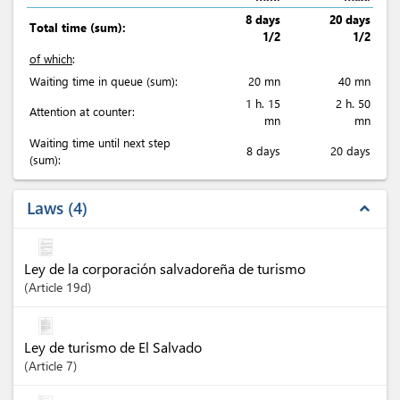
8 days
20 days
Total time (sum):
1/2
1/2
of which
:
Waiting time in queue (sum):
20 mn
40 mn
1 h. 15
2 h. 50
Attention at counter:
mn
mn
Waiting time until next step
8 days
20 days
(sum):
Laws
4
expand_less
Ley de la corporación salvadoreña de turismo
Article
19d
Ley de turismo de El Salvado
Article
7