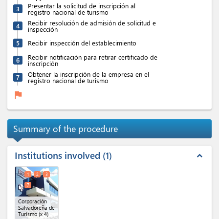
Presentar la solicitud de inscripción al
3
registro nacional de turismo
Recibir resolución de admisión de solicitud e
4
inspección
5
Recibir inspección del establecimiento
Recibir notificación para retirar certificado de
6
inscripción
Obtener la inscripción de la empresa en el
7
registro nacional de turismo
flag
Summary of the procedure
Institutions involved
1
expand_less
1
2
3
7
Corporación
Salvadoreña de
Turismo
(x 4)