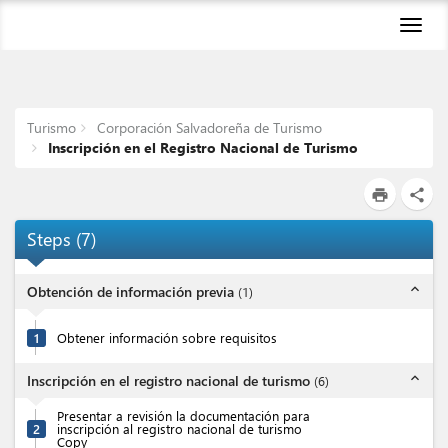
Toggl
navig
Turismo
Corporación Salvadoreña de Turismo
Inscripción en el Registro Nacional de Turismo
print
share
Steps
(
7
)
expand_less
Obtención de información previa
(
1
)
1
Obtener información sobre requisitos
expand_less
Inscripción en el registro nacional de turismo
(
6
)
Presentar a revisión la documentación para
2
inscripción al registro nacional de turismo
Copy