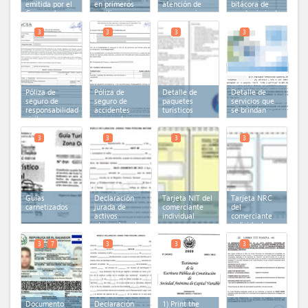
emitida por el
en primeros
atención de
bitácora de
Cuerpo de
auxilios
emergencias
mantenimiento
bomberos
de equipos e
infraestructura
3
3
3
3
Póliza de
Póliza de
Detalle de
Detalle de
seguro de
seguro de
paquetes
servicios que
responsabilidad
accidentes
turísticos
se brindan
civil
personales
3
3
3
3
Guías
Declaración
Tarjeta NIT del
Tarjeta NRC
carnetizados
jurada de
comerciante
del
activos
individual
comerciante
otorgada ante
individual
notario
3
7
3
3
3
Documento
Declaración
1) Print the