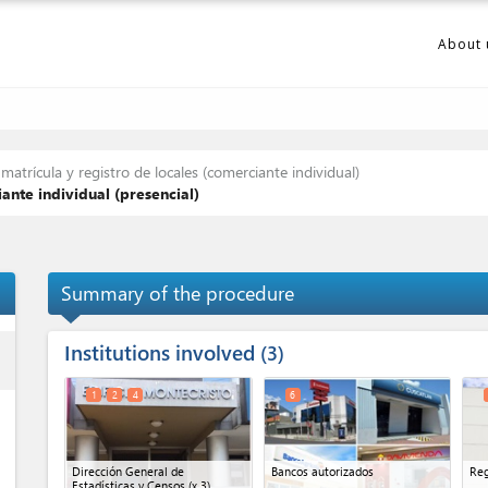
About 
atrícula y registro de locales (comerciante individual)
nte individual (presencial)
Summary of the procedure
Institutions involved
ess
3
1
2
4
6
Dirección General de
Bancos autorizados
Reg
Estadísticas y Censos
(x 3)