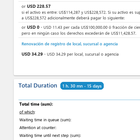
USD
228.57
or
si el activo es entre: US$114,287 y US$228,572. Si su activo es su
a US$228,572 adicionalmente deberá pagar lo siguiente:
USD
0
or
-
USD
11.43
per
cada US$100,000.00 ó fracción de cie
pero en ningún caso los derechos excederán de US$11,428.57.
Renovación de registro de local, sucursal o agencia
USD
34.29
-
USD
34.29
per
local, sucursal o agencia
Total Duration
1 h. 30 mn - 15 days
Total time (sum):
of which
:
Waiting time in queue (sum):
Attention at counter:
Waiting time until next step (sum):