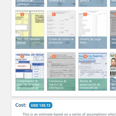
solvencia de
General
(x 2)
general
res
empresas
agropecuarias
2
2
2
MH - NIT Persona
Estado de costos de
Detalle de carga
Ma
Natual
producción
fabril
pa
8
8
18
Comprobante de
Constancia de
Boleta de
Do
pago de derechos
registro de
presentación de
de 
de renovación de
información
renovación de
del
matrícula y locales
estadística
matrícula
ind
Cost:
USD 130.72
This is an estimate based on a series of assumptions whi