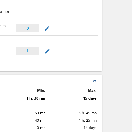
perior
n mil
mode_edit
0
mode_edit
1
expand_less
Min.
Max.
1 h. 30 mn
15 days
50 mn
5 h. 45 mn
40 mn
1 h. 25 mn
0 mn
14 days