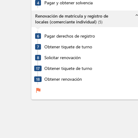
Pagar y obtener solvencia
4
expand_l
Renovación de matrícula y registro de
locales (comerciante individual)
(
5
)
Pagar derechos de registro
6
Obtener tiquete de turno
7
Solicitar renovación
8
Obtener tiquete de turno
17
Obtener renovación
18
flag