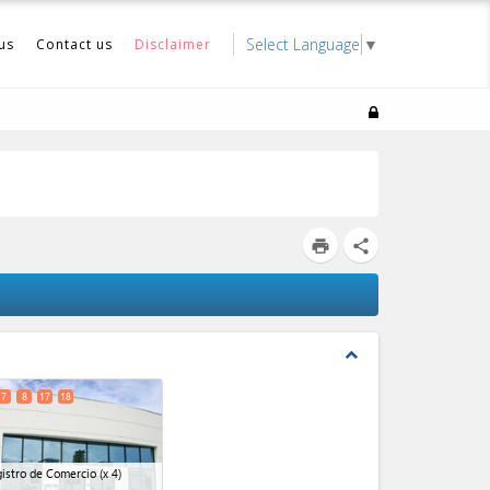
Select Language
▼
us
Contact us
Disclaimer
print
share
expand_less
7
8
17
18
istro de Comercio
(x 4)