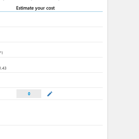
Estimate your cost
71
1.43
mode_edit
0