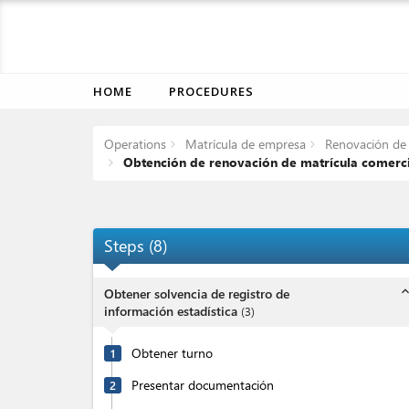
HOME
PROCEDURES
Operations
Matrícula de empresa
Renovación de m
Obtención de renovación de matrícula comercia
Steps
(
8
)
expand_l
Obtener solvencia de registro de
información estadística
(
3
)
Obtener turno
1
Presentar documentación
2