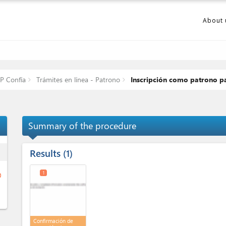
About 
FP Confía
Trámites en línea - Patrono
Inscripción como patrono pa
Summary of the procedure
Results
ess
1
1
ge
Confirmación de