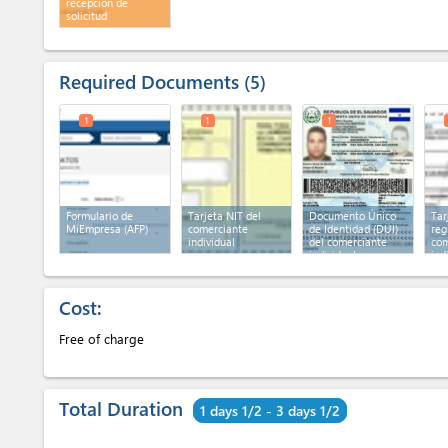
recepción de
solicitud
Required Documents
5
1
1
1
Formulario de
Tarjeta NIT del
Documento Único
Tar
MiEmpresa (AFP)
comerciante
de Identidad (DUI)
reg
individual
del comerciante
com
individual
ind
Cost:
Free of charge
Total Duration
1 days 1/2 - 3 days 1/2