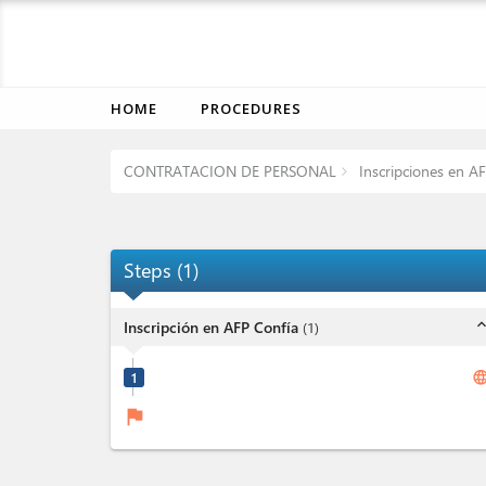
HOME
PROCEDURES
CONTRATACION DE PERSONAL
Inscripciones en A
Steps
(
1
)
expand_l
Inscripción en AFP Confía
(
1
)
langua
1
flag