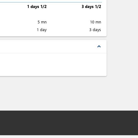
1 days 1/2
3 days 1/2
5 mn
10 mn
1 day
3 days
expand_less