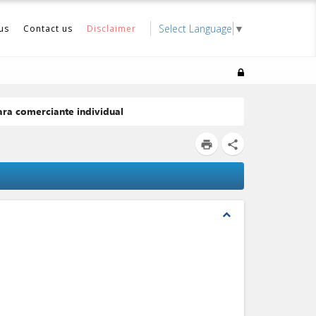
Select Language
▼
us
Contact us
Disclaimer
ra comerciante individual
print
share
expand_less