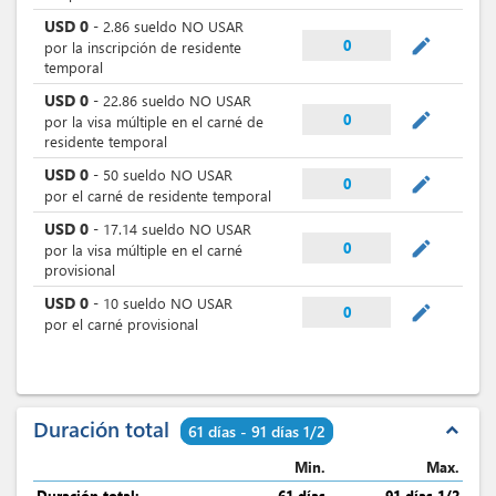
USD
0
-
2.86
sueldo NO USAR
mode_edit
0
por la inscripción de residente
temporal
USD
0
-
22.86
sueldo NO USAR
mode_edit
0
por la visa múltiple en el carné de
residente temporal
USD
0
-
50
sueldo NO USAR
mode_edit
0
por el carné de residente temporal
USD
0
-
17.14
sueldo NO USAR
mode_edit
0
por la visa múltiple en el carné
provisional
USD
0
-
10
sueldo NO USAR
mode_edit
0
por el carné provisional
Duración total
expand_less
61 días - 91 días 1/2
Min.
Max.
Duración total:
61 días
91 días 1/2