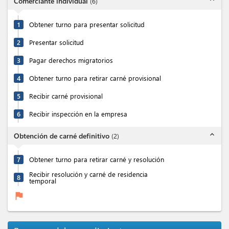
Comerciante individual
(
6
)
1
Obtener turno para presentar solicitud
2
Presentar solicitud
3
Pagar derechos migratorios
4
Obtener turno para retirar carné provisional
5
Recibir carné provisional
6
Recibir inspección en la empresa
expand_less
Obtención de carné definitivo
(
2
)
7
Obtener turno para retirar carné y resolución
Recibir resolución y carné de residencia
8
temporal
flag