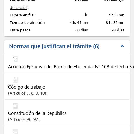
de la cual
:
Espera en fila:
1 h.
2 h. 5 mn
Tiempo de atención:
4 h. 45 mn
8 h. 35 mn
Entre pasos:
60 días
90 días
Normas que justifican el trámite
6
expand_less
Acuerdo Ejecutivo del Ramo de Hacienda, N° 103 de fecha 3
Código de trabajo
Artículos
7
, 8
, 9
, 10
Constitución de la República
Artículos
96
, 97