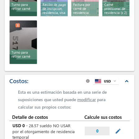
Turno para
Recibo de pago
Factura por
Carné
retirar carné
de incripción,
carné de
provisional de
residencia, visa
residencia
residencia
(x 2)
múltiple y visa
temporal y
múltiple
carné
provisional
provisional
8
Turno para
retirar carné
Costos:
expand_less
USD
expand_more
info
Esta es una estimación basada en una serie de
suposiciones que usted puede
modificar
para
calcular sus propios costos:
Detalle de costos
Calcule sus costos
USD
0
-
28.57
sueldo NO USAR
mode_edit
0
por el otorgamiento de residencia
temporal