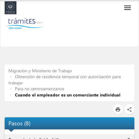
Toggl
navig
Migración y Ministerio de Trabajo
Obtención de residencia temporal con autorización para
trabajar
Para no centroamericanos
Cuando el empleador es un comerciante individual
print
share
Pasos
(
8
)
expand_less