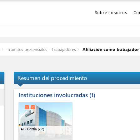
Sobre nosotros
Co
a
Trámites presenciales - Trabajadores
Afiliación como trabajador
Resumen del procedimiento
Instituciones involucradas
ess
1
1
2
AFP Confía
(x 2)