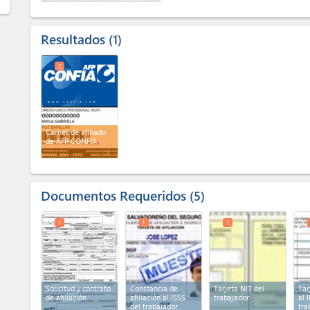
Resultados
1
2
Carnet de afiliado
de AFP CONFIA
Documentos Requeridos
5
1
1
1
Solicitud y contrato
Constancia de
Tarjeta NIT del
Tar
de afiliación
afiliación al ISSS
trabajador
al 
del trabajador
tra