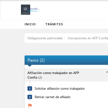
INICIO
TRÁMITES
Obligaciones patronales
Inscripciones en AFP Confí
Pasos
(
2
)
expand_l
Afiliación como trabajador en AFP
Confía
(
2
)
Solicitar afiliación como trabajador
1
Retirar carnet de afiliado
2
flag