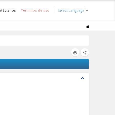
Select Language
▼
ntáctenos
Términos de uso
print
share
expand_less