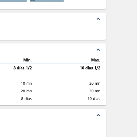
expand_less
expand_less
Min.
Max.
8 días 1/2
10 días 1/2
10 mn
20 mn
20 mn
30 mn
8 días
10 días
expand_less