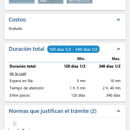
legal
identidad (DUI)
del
representante
legal
Costos:
expand_less
Gratuito
Duración total
expand_less
120 días 1/2 - 340 días 1/2
Min.
Max.
Duración total:
120 días 1/2
340 días 1/2
de la cual
:
Espera en fila:
5 mn
10 mn
Tiempo de atención:
1 h. 5 mn
2 h. 40 mn
Entre pasos:
120 días
340 días
Normas que justifican el trámite
2
expand_less