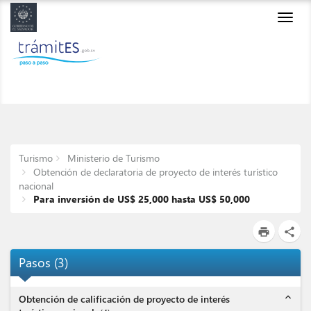
Toggl
navig
Turismo
Ministerio de Turismo
Obtención de declaratoria de proyecto de interés turístico
nacional
Para inversión de US$ 25,000 hasta US$ 50,000
print
share
Pasos
(
3
)
expand_less
Obtención de calificación de proyecto de interés