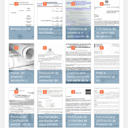
turístico
1
1
1
1
nacional
Balance inicial
Estado de
Constancia de
Constancia de
resultados
solvencia o
no necesidad
autorización de
de permiso
los impuestos
ambiental
internos
1
1
1
1
Planos del
Resolución de
Licencia para
Nota o
proyecto
permiso
funcionamiento
constancia de
aprobados y
ambiental del
por parte de la
no
completos
ministerio de
Alcaldía
requerimiento
medio
Municipal
de Permiso de
ambiente y
Construcción
1
1
1
1
recursos
emitido por la
naturales
autoridad
competente
Permiso de
Factibilidades
Certificado de
Solicitud para
Construcción
aprobadas de
factibilidad de
calificación de
emitido por la
agua potable,
suministro de
Proyecto de
autoridad
aguas negras y
energía
interés