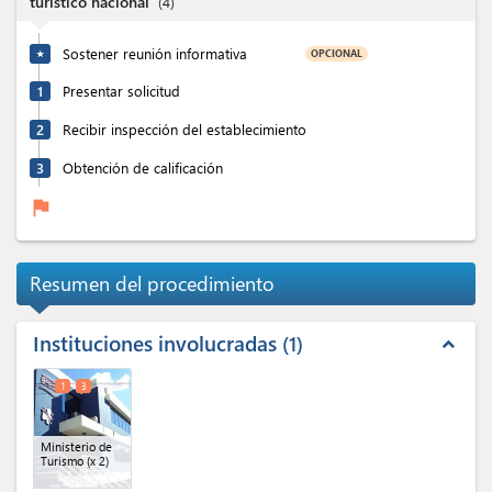
turístico nacional
(
4
)
Sostener reunión informativa
OPCIONAL
★
1
Presentar solicitud
2
Recibir inspección del establecimiento
3
Obtención de calificación
flag
Resumen del procedimiento
Instituciones involucradas
1
expand_less
1
3
Ministerio de
Turismo
(x 2)