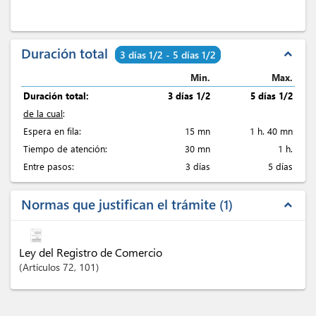
Duración total
expand_less
3 días 1/2 - 5 días 1/2
Min.
Max.
Duración total:
3 días 1/2
5 días 1/2
de la cual
:
Espera en fila:
15 mn
1 h. 40 mn
Tiempo de atención:
30 mn
1 h.
Entre pasos:
3 días
5 días
Normas que justifican el trámite
1
expand_less
Ley del Registro de Comercio
Artículos
72
, 101