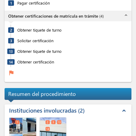
1
Pagar certificación
expand_less
Obtener certificaciones de matrícula en trámite
(
4
)
2
Obtener tiquete de turno
3
Solicitar certificación
13
Obtener tiquete de turno
14
Obtener certificación
flag
Resumen del procedimiento
Instituciones involucradas
2
expand_less
1
2
3
13
14