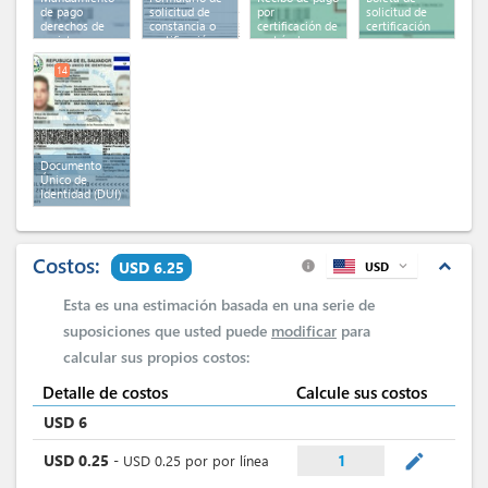
de pago
solicitud de
por
solicitud de
derechos de
constancia o
certificación de
certificación
registro
certificación
matrícula
14
Documento
Único de
Identidad (DUI)
Costos:
expand_less
USD 6.25
USD
expand_more
info
Esta es una estimación basada en una serie de
suposiciones que usted puede
modificar
para
calcular sus propios costos:
Detalle de costos
Calcule sus costos
USD
6
mode_edit
USD
0.25
-
USD
0.25
por
por línea
1