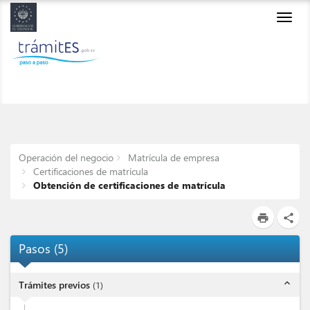
Toggl
navig
Operación del negocio
Matrícula de empresa
Certificaciones de matrícula
Obtención de certificaciones de matrícula
print
share
Pasos
(
5
)
expand_less
Trámites previos
(
1
)