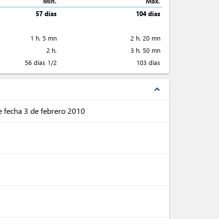
Min.
Max.
57 días
104 días
1 h. 5 mn
2 h. 20 mn
2 h.
3 h. 50 mn
56 días 1/2
103 días
expand_less
 fecha 3 de febrero 2010