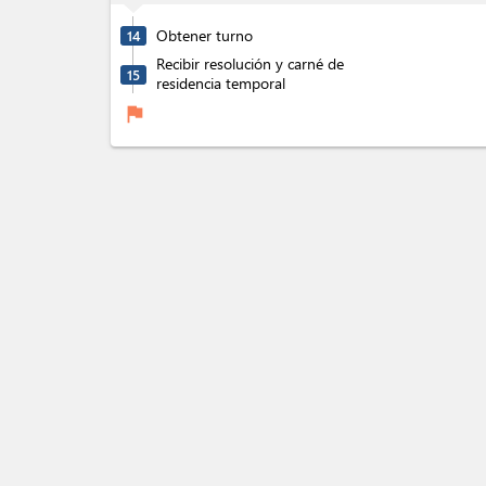
Obtener turno
14
Recibir resolución y carné de
15
residencia temporal
flag