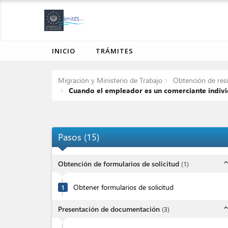
INICIO
TRÁMITES
Migración y Ministerio de Trabajo
Obtención de resi
Cuando el empleador es un comerciante indivi
Pasos
(
15
)
expand_l
Obtención de formularios de solicitud
(
1
)
Obtener formularios de solicitud
1
expand_l
Presentación de documentación
(
3
)