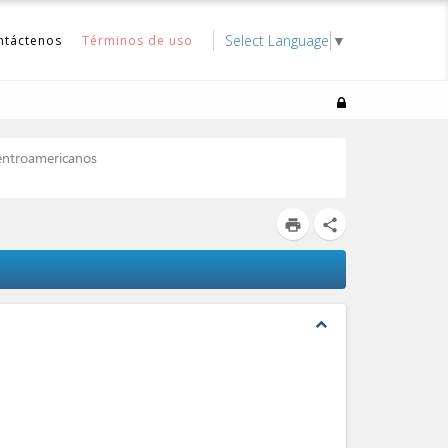
Select Language
▼
ntáctenos
Términos de uso
entroamericanos
print
share
expand_less