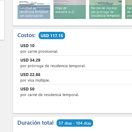
Solicitud de
Hoja de
Recibo de ingreso
Fac
residencia temporal
asesoría
(x 2)
por prórroga de
de 
con autorización
residencia temporal
pro
para trabajar
y visa multiple
de 
(original +
tem
duplicado)
+ d
Costos:
USD 117.15
USD
10
por carné provisional.
USD
34.29
por prórroga de residencia temporal.
USD
22.86
por visa múltiple.
USD
50
por carné de residencia temporal.
Duración total
57 días - 104 días