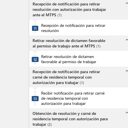
expand_l
Recepción de notificación para retirar
resolución con autorización para trabajar
ante el MTPS
(
1
)
Recepción de notificación para retirar
11
resolución
expand_l
Retirar resolución de dictamen favorable
al permiso de trabajo ante el MTPS
(
1
)
Retirar resolución de dictamen
12
favorable al permiso de trabajar
expand_l
Recepción de notificación para retirar
carné de residencia temporal con
autorización para trabajar
(
1
)
Recibir notificación para retirar carné
de residencia temporal con
13
autorización para trabajar
expand_l
Obtención de resolución y carné de
residencia temporal con autorización para
trabajar
(
2
)