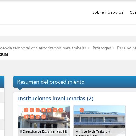
Sobre nosotros
Co
dencia temporal con autorización para trabajar
Prórrogas
Para no c
dual
Resumen del procedimiento
Instituciones involucradas
ess
2
1
2
3
4
5
6
7
12
8
9
14
15
ess
0 Dirección de Extranjería
(x 11)
Ministerio de Trabajo y
Previsión Social