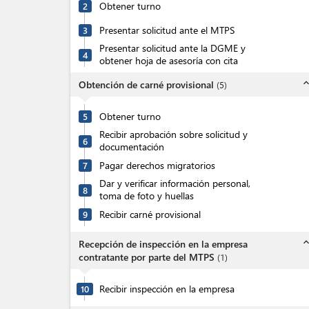
Obtener turno
2
Presentar solicitud ante el MTPS
3
Presentar solicitud ante la DGME y
4
obtener hoja de asesoría con cita
expand_l
Obtención de carné provisional
(
5
)
Obtener turno
5
Recibir aprobación sobre solicitud y
6
documentación
Pagar derechos migratorios
7
Dar y verificar información personal,
8
toma de foto y huellas
Recibir carné provisional
9
expand_l
Recepción de inspección en la empresa
contratante por parte del MTPS
(
1
)
Recibir inspección en la empresa
10