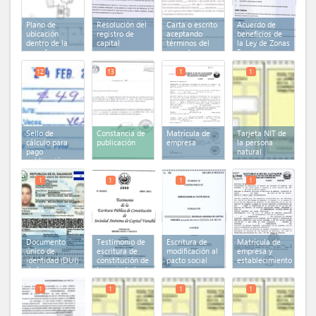
Plano de
Resolución del
Carta o escrito
Acuerdo de
ubicación
registro de
aceptando
beneficios de
dentro de la
capital
términos del
la Ley de Zonas
zona franca
acuerdo
Francas
Industriales y
de
12
13
1
1
Comercialización
Sello de
Constancia de
Matrícula de
Tarjeta NIT de
cálculo para
publicación
empresa
la persona
pago
natural
publicación
1
1
1
1
Documento
Testimonio de
Escritura de
Matrícula de
único de
escritura de
modificación al
empresa y
identidad (DUI)
constitución de
pacto social
establecimiento
de la persona
la sociedad
natural
inscrita en el
Registro de
1
1
1
1
Comercio