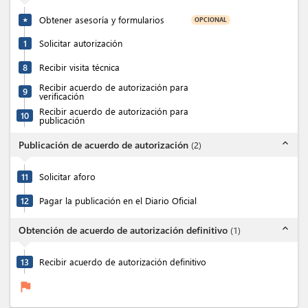
Obtener asesoría y formularios
OPCIONAL
★
1
Solicitar autorización
8
Recibir visita técnica
Recibir acuerdo de autorización para
9
verificación
Recibir acuerdo de autorización para
10
publicación
expand_less
Publicación de acuerdo de autorización
(
2
)
11
Solicitar aforo
12
Pagar la publicación en el Diario Oficial
expand_less
Obtención de acuerdo de autorización definitivo
(
1
)
13
Recibir acuerdo de autorización definitivo
flag