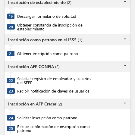
expand_less
Inscripción de establecimiento
(
2
)
19
Descargar formulario de solicitud
Obtener constancia de inscripción de
20
establecimiento
expand_less
Inscripción como patrono en el ISSS
(
1
)
21
Obtener inscripción como patrono
expand_less
Inscripción AFP CONFIA
(
2
)
Solicitar registro de empleador y usuarios
22
del SEPP
23
Recibir notificación de claves de usuarios
expand_less
Inscripción en AFP Crecer
(
2
)
24
Solicitar inscripción como patrono
Recibir confirmación de inscripción como
25
patrono