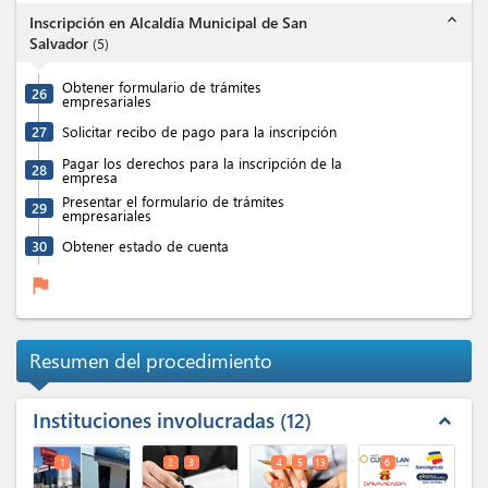
expand_less
Inscripción en Alcaldía Municipal de San
Salvador
(
5
)
Obtener formulario de trámites
26
empresariales
27
Solicitar recibo de pago para la inscripción
Pagar los derechos para la inscripción de la
28
empresa
Presentar el formulario de trámites
29
empresariales
30
Obtener estado de cuenta
flag
Resumen del procedimiento
Instituciones involucradas
12
expand_less
1
2
3
4
5
13
6
14