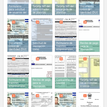
Formulario
Tarjeta NIT del
Tarjeta NIT del
Documento
para solicitud
administrador
encargado de
Único de
de usuarios del
de planillas
planillas
Identidad (DUI)
SEPP
del
administrador
de panillas
22
24
27
28
Documento
Solicitud de
Formulario de
Recibo de pago
Único de
inscripción
trámites
para la
Identidad (DUI)
como
empresariales
inscripción
del encargado
empleador
completado
de planillas
29
29
30
2
Formulario de
Recibo de pago
Contraseña de
Tarjeta NIT de
trámites
para la
trámite
los accionistas
empresariales
inscripción
o socios
2
16
16
2