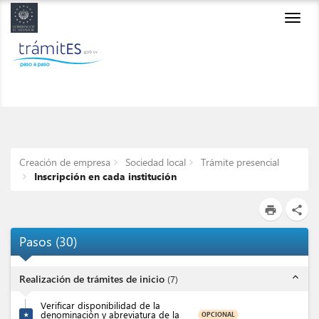
Toggl
navig
Creación de empresa
Sociedad local
Trámite presencial
Inscripción en cada institución
print
share
Pasos
(
30
)
expand_less
Realización de trámites de inicio
(
7
)
Verificar disponibilidad de la
denominación y abreviatura de la
OPCIONAL
★