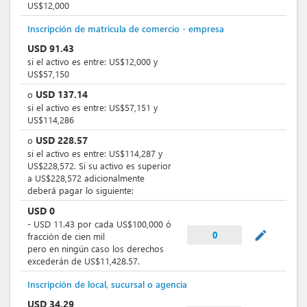
US$12,000
Inscripción de matricula de comercio - empresa
USD
91.43
si el activo es entre: US$12,000 y
US$57,150
USD
137.14
o
si el activo es entre: US$57,151 y
US$114,286
USD
228.57
o
si el activo es entre: US$114,287 y
US$228,572. Si su activo es superior
a US$228,572 adicionalmente
deberá pagar lo siguiente:
USD
0
-
USD
11.43
por
cada US$100,000 ó
mode_edit
0
fracción de cien mil
pero en ningún caso los derechos
excederán de US$11,428.57.
Inscripción de local, sucursal o agencia
USD
34.29