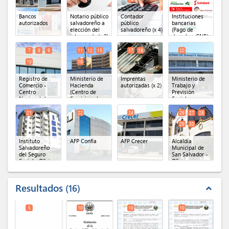
Bancos
Notario público
Contador
Instituciones
autorizados
salvadoreño a
público
bancarias
elección del
salvadoreño
(x 4)
(Pago de
interesado
(x 2)
derechos CNR)
7
8
9
11
12
15
17
18
20
10
16
Registro de
Ministerio de
Imprentas
Ministerio de
Comercio -
Hacienda
autorizadas
(x 2)
Trabajo y
Centro
(Centro de
Previsión
Nacional de
Servicios al
Social
Registros
(x 4)
Contribuyente)
(x 4)
21
22
24
26
27
28
29
30
Instituto
AFP Confía
AFP Crecer
Alcaldía
Salvadoreño
Municipal de
del Seguro
San Salvador -
Social - Oficina
Oficina
Central
Central
(x 5)
Resultados
16
expand_less
5
10
10
10