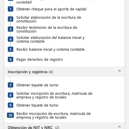
sociedad
1
Obtener cheque para el aporte de capital
Solicitar elaboración de la escritura de
2
constitución
Recibir testimonio de la escritura de
3
constitución
Solicitar elaboración del balance inicial y
4
sistema contable
5
Recibir balance inicial y sistema contable
6
Pagar derechos de registro
expand_less
Inscripción y registros
(
4
)
7
Obtener tiquete de turno
Solicitar inscripción de escritura, matrícula de
8
empresa y registro de locales
9
Obtener tiquete de turno
Recibir inscripción de escritura, matrícula de
10
empresa y registro de locales
expand_less
Obtención de NIT y NRC
(
2
)