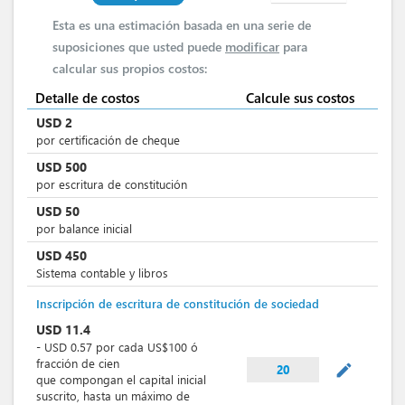
Esta es una estimación basada en una serie de
suposiciones que usted puede
modificar
para
calcular sus propios costos:
Detalle de costos
Calcule sus costos
USD
2
por certificación de cheque
USD
500
por escritura de constitución
USD
50
por balance inicial
USD
450
Sistema contable y libros
Inscripción de escritura de constitución de sociedad
USD
11.4
-
USD
0.57
por
cada US$100 ó
fracción de cien
mode_edit
20
que compongan el capital inicial
suscrito, hasta un máximo de