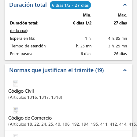
Duración total
expand_less
6 días 1/2 - 27 días
Min.
Max.
Duración total:
6 días 1/2
27 días
de la cual
:
Espera en fila:
1 h.
4 h. 35 mn
Tiempo de atención:
1 h. 25 mn
3 h. 25 mn
Entre pasos:
6 días
26 días
Normas que justifican el trámite
19
expand_less
Código Civil
Artículos
1316
, 1317
, 1318
Código de Comercio
Artículos
18
, 22
, 24
, 25
, 40
, 106
, 192
, 194
, 195
, 411
, 412
, 414
, 415