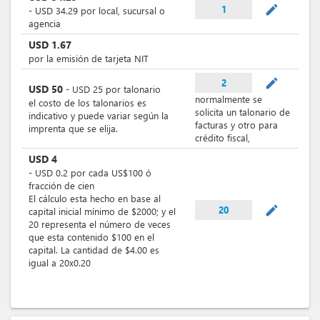
mode_edit
1
-
USD
34.29
por
local, sucursal o
agencia
USD
1.67
por la emisión de tarjeta NIT
mode_edit
2
USD
50
-
USD
25
por
talonario
normalmente se
el costo de los talonarios es
solicita un talonario de
indicativo y puede variar según la
facturas y otro para
imprenta que se elija.
crédito fiscal,
USD
4
-
USD
0.2
por
cada US$100 ó
fracción de cien
El cálculo esta hecho en base al
mode_edit
20
capital inicial mínimo de $2000; y el
20 representa el número de veces
que esta contenido $100 en el
capital. La cantidad de $4.00 es
igual a 20x0.20