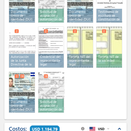
Documento
Solicitud de
Documento
Testimonio de
Único de
asignación y
único de
escritura de
Identidad (DUI)
autorización de
identidad (DUI)
constitución de
de los
correlativo
de la persona
sociedad
accionistas o
para la emisión
natural
inscrita
socios
de documentos
2
2
2
2
legales F-940
Autorización
Credencial del
Tarjeta NIT del
Tarjeta NIT de
de la Junta
representante
representante
la sociedad
Directiva de la
legal
legal
sociedad
2
16
16
Documento
Solicitud de
único de
asignación y
identidad (DUI)
autorización de
del
correlativo
representante
para la emisión
legal
(x 2)
de documentos
legales F-940
Costos:
expand_less
USD 1,194.79
USD
expand_more
info