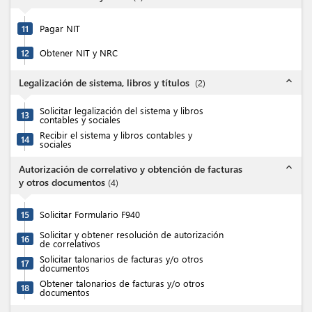
11
Pagar NIT
12
Obtener NIT y NRC
expand_less
Legalización de sistema, libros y títulos
(
2
)
Solicitar legalización del sistema y libros
13
contables y sociales
Recibir el sistema y libros contables y
14
sociales
expand_less
Autorización de correlativo y obtención de facturas
y otros documentos
(
4
)
15
Solicitar Formulario F940
Solicitar y obtener resolución de autorización
16
de correlativos
Solicitar talonarios de facturas y/o otros
17
documentos
Obtener talonarios de facturas y/o otros
18
documentos