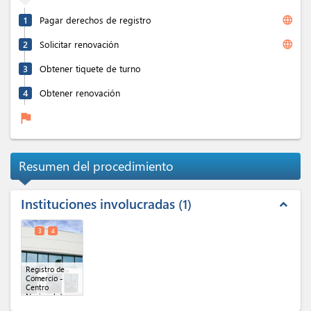
language
1
Pagar derechos de registro
language
2
Solicitar renovación
3
Obtener tiquete de turno
4
Obtener renovación
flag
Resumen del procedimiento
Instituciones involucradas
1
expand_less
3
4
Registro de
Comercio -
Centro
Nacional de
Registros
(x 2)