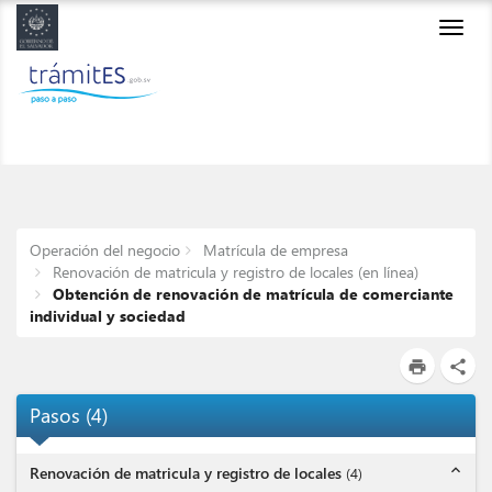
Toggl
navig
Operación del negocio
Matrícula de empresa
Renovación de matricula y registro de locales (en línea)
Obtención de renovación de matrícula de comerciante
individual y sociedad
print
share
Pasos
(
4
)
expand_less
Renovación de matricula y registro de locales
(
4
)