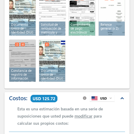
natural)
(x 2)
Documento
Solicitud de
Comprobante
Balance
Único de
renovación de
de pago
general
(x 2)
Identidad (DUI)
matrícula y
electrónico
del
registro de
(pagadito)
(x 2)
comerciante
locales
individual
(persona
2
4
4
jurídica)
(x 2)
Constancia de
Documento
registro de
único de
información
identidad (DUI)
estadística
(x 2)
del
representante
legal
Costos:
expand_less
USD 125.72
USD
expand_more
info
Esta es una estimación basada en una serie de
suposiciones que usted puede
modificar
para
calcular sus propios costos: