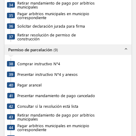
Retirar mandamiento de pago por arbitrios
34
municipales
Pagar arbitrios municipales en municipio
35
correspondiente
36
Solicitar declaración jurada para firma
Retirar resolución de permiso de
37
construcción
expand_less
Permiso de parcelación
(
9
)
38
Comprar instructivo N°4
39
Presentar instructivo N°4 y anexos
40
Pagar arancel
41
Presentar mandamiento de pago cancelado
42
Consultar sí la resolución está lista
Retirar mandamiento de pago por arbitrios
43
municipales
Pagar arbitrios municipales en municipio
44
correspondiente