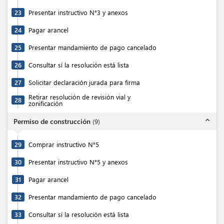
23
Presentar instructivo N°3 y anexos
24
Pagar arancel
25
Presentar mandamiento de pago cancelado
26
Consultar sí la resolución está lista
27
Solicitar declaración jurada para firma
Retirar resolución de revisión vial y
28
zonificación
expand_less
Permiso de construcción
(
9
)
29
Comprar instructivo N°5
30
Presentar instructivo N°5 y anexos
31
Pagar arancel
32
Presentar mandamiento de pago cancelado
33
Consultar sí la resolución está lista