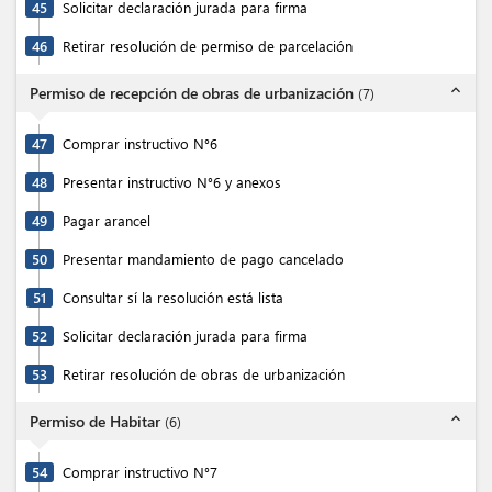
45
Solicitar declaración jurada para firma
46
Retirar resolución de permiso de parcelación
expand_less
Permiso de recepción de obras de urbanización
(
7
)
47
Comprar instructivo N°6
48
Presentar instructivo N°6 y anexos
49
Pagar arancel
50
Presentar mandamiento de pago cancelado
51
Consultar sí la resolución está lista
52
Solicitar declaración jurada para firma
53
Retirar resolución de obras de urbanización
expand_less
Permiso de Habitar
(
6
)
54
Comprar instructivo N°7