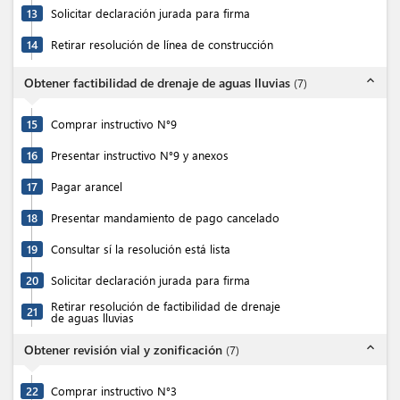
13
Solicitar declaración jurada para firma
14
Retirar resolución de línea de construcción
expand_less
Obtener factibilidad de drenaje de aguas lluvias
(
7
)
15
Comprar instructivo N°9
16
Presentar instructivo N°9 y anexos
17
Pagar arancel
18
Presentar mandamiento de pago cancelado
19
Consultar sí la resolución está lista
20
Solicitar declaración jurada para firma
Retirar resolución de factibilidad de drenaje
21
de aguas lluvias
expand_less
Obtener revisión vial y zonificación
(
7
)
22
Comprar instructivo N°3