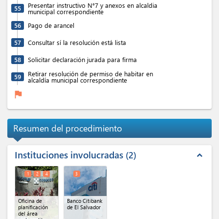
Presentar instructivo N°7 y anexos en alcaldia
55
municipal correspondiente
56
Pago de arancel
57
Consultar sí la resolución está lista
58
Solicitar declaración jurada para firma
Retirar resolución de permiso de habitar en
59
alcaldía municipal correspondiente
flag
Resumen del procedimiento
Instituciones involucradas
2
expand_less
1
2
4
3
Oficina de
Banco Citibank
planificación
de El Salvador
del área