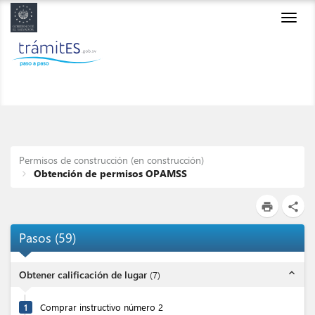
Toggl
navig
Permisos de construcción (en construcción)
Obtención de permisos OPAMSS
print
share
Pasos
(
59
)
expand_less
Obtener calificación de lugar
(
7
)
1
Comprar instructivo número 2