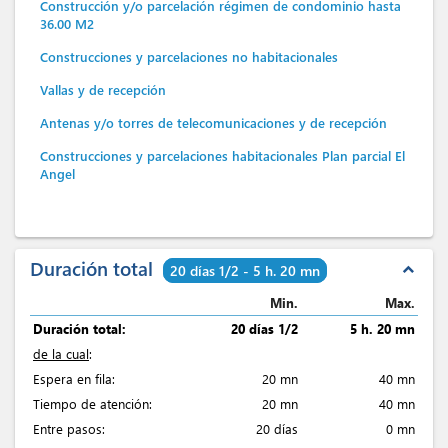
Construcción y/o parcelación régimen de condominio hasta
36.00 M2
Construcciones y parcelaciones no habitacionales
Vallas y de recepción
Antenas y/o torres de telecomunicaciones y de recepción
Construcciones y parcelaciones habitacionales Plan parcial El
Angel
Duración total
expand_less
20 días 1/2 - 5 h. 20 mn
Min.
Max.
Duración total:
20 días 1/2
5 h. 20 mn
de la cual
:
Espera en fila:
20 mn
40 mn
Tiempo de atención:
20 mn
40 mn
Entre pasos:
20 días
0 mn