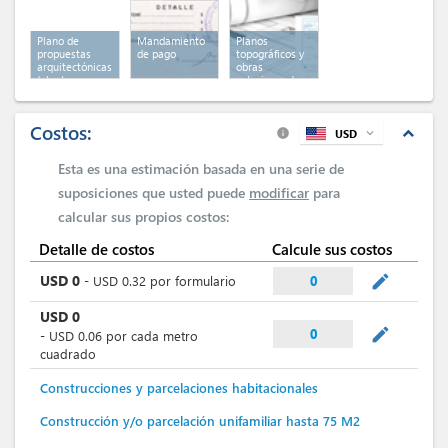
Plano de
Mandamiento
Planos
propuestas
de pago
topográficos y
arquitectónicas
obras
(plantas y
exteriores de
fachadas) en
urbanización
caso de
modificación
Costos:
expand_less
USD
expand_more
info
Esta es una estimación basada en una serie de
suposiciones que usted puede
modificar
para
calcular sus propios costos:
Detalle de costos
Calcule sus costos
mode_edit
USD
0
-
USD
0.32
por
formulario
0
USD
0
mode_edit
0
-
USD
0.06
por
cada metro
cuadrado
Construcciones y parcelaciones habitacionales
Construcción y/o parcelación unifamiliar hasta 75 M2