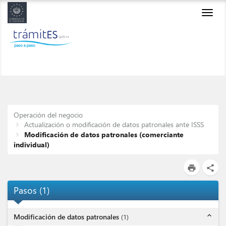
Toggl
navig
Operación del negocio
Actualización o modificación de datos patronales ante ISSS
Modificación de datos patronales (comerciante
individual)
print
share
Pasos
(
1
)
expand_less
Modificación de datos patronales
(
1
)