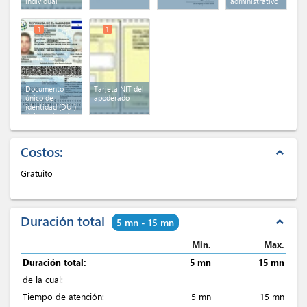
individual
administrativo
1
1
Documento
Tarjeta NIT del
único de
apoderado
identidad (DUI)
del apoderado
Costos:
expand_less
Gratuito
Duración total
expand_less
5 mn - 15 mn
Min.
Max.
Duración total:
5 mn
15 mn
de la cual
:
Tiempo de atención:
5 mn
15 mn