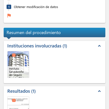
1
Obtener modificación de datos
flag
Resumen del procedimiento
Instituciones involucradas
1
expand_less
1
Instituto
Salvadoreño
del Seguro
Social - Oficina
Central
Resultados
1
expand_less
1