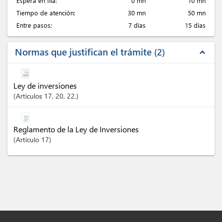
Espera en fila:
0 mn
10 mn
Tiempo de atención:
30 mn
50 mn
Entre pasos:
7 días
15 días
Normas que justifican el trámite
2
expand_less
Ley de inversiones
Artículos
17
, 20
, 22.
Reglamento de la Ley de Inversiones
Artículo
17