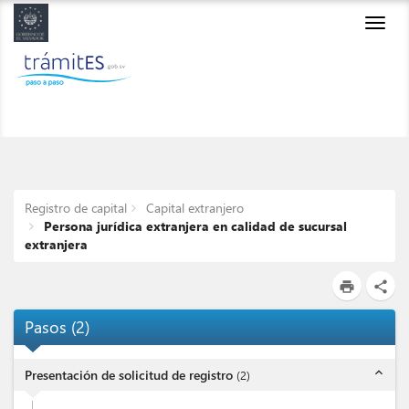
Toggl
navig
Registro de capital
Capital extranjero
Persona jurídica extranjera en calidad de sucursal
extranjera
print
share
Pasos
(
2
)
expand_less
Presentación de solicitud de registro
(
2
)