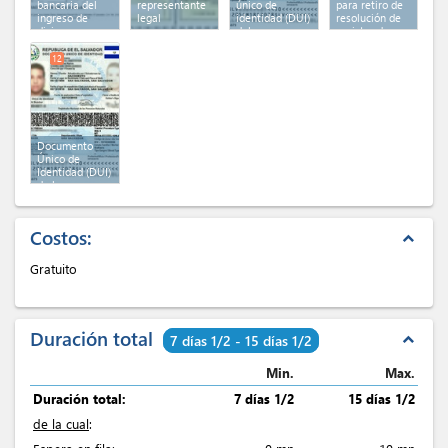
bancaria del
representante
único de
para retiro de
ingreso de
legal
identidad (DUI)
resolución de
divisas
del
registro de
representante
inversión
legal
(x 2)
12
Documento
Único de
Identidad (DUI)
de la persona
autorizada
Costos:
expand_less
Gratuito
Duración total
expand_less
7 días 1/2 - 15 días 1/2
Min.
Max.
Duración total:
7 días 1/2
15 días 1/2
de la cual
: