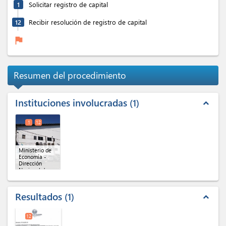
1
Solicitar registro de capital
12
Recibir resolución de registro de capital
flag
Resumen del procedimiento
Instituciones involucradas
1
expand_less
1
12
Ministerio de
Economía -
Dirección
Nacional de
Inversiones
(x 2)
Resultados
1
expand_less
12