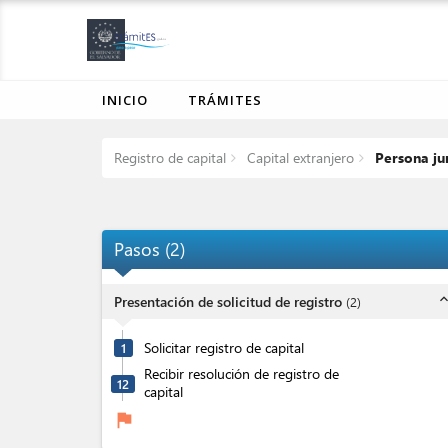
INICIO
TRÁMITES
Registro de capital
Capital extranjero
Persona jur
Pasos
(
2
)
expand_l
Presentación de solicitud de registro
(
2
)
Solicitar registro de capital
1
Recibir resolución de registro de
12
capital
flag