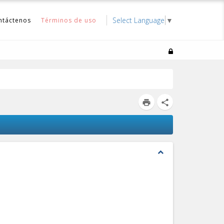
Select Language
▼
ntáctenos
Términos de uso
print
share
expand_less