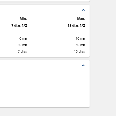
expand_less
Min.
Max.
7 días 1/2
15 días 1/2
0 mn
10 mn
30 mn
50 mn
7 días
15 días
expand_less