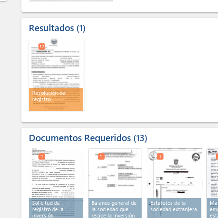
Resultados
1
12
Resolución del
registro
Documentos Requeridos
13
1
1
1
Solicitud de
Balance general de
Estatutos de la
Mat
registro de la
la sociedad que
sociedad extranjera
emp
inversión
recibe la inversión
est