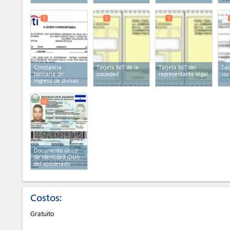
1
1
1
Constancia
Tarjeta NIT de la
Tarjeta NIT del
Tar
bancaria del
sociedad
representante legal
soc
ingreso de divisas
12
Documento único
de identidad (DUI)
del apoderado
Costos:
Gratuito